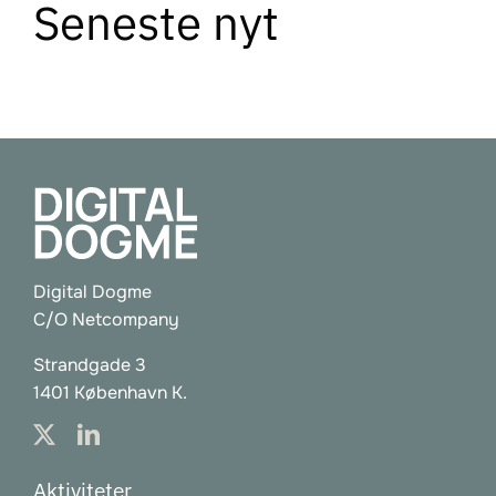
Seneste nyt
Tilmeld nyhedsbrev
DA
Digital Dogme
C/O Netcompany
Strandgade 3
1401 København K.
Aktiviteter